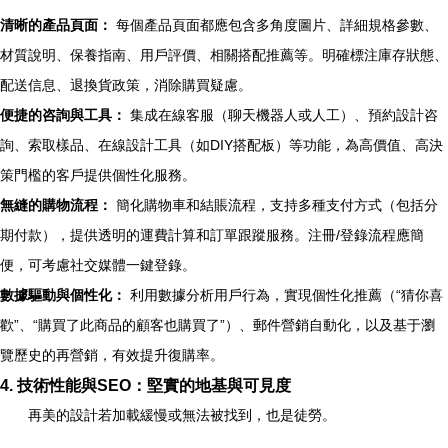
清晰的產品頁面：
每個產品頁面都應包含多角度圖片、詳細規格參數、
材質說明、保養指南、用戶評價、相關搭配推薦等。明確標注庫存狀態、
配送信息、退換貨政策，消除購買疑慮。
便捷的咨詢與工具：
集成在線客服（聊天機器人或人工）、預約設計咨
詢、索取樣品、在線設計工具（如DIY搭配板）等功能，為高價值、高決
策門檻的客戶提供個性化服務。
無縫的購物流程：
簡化購物車和結賬流程，支持多種支付方式（包括分
期付款），提供透明的運費計算和訂單跟蹤服務。注冊/登錄流程應簡
便，可考慮社交媒體一鍵登錄。
數據驅動與個性化：
利用數據分析用戶行為，實現個性化推薦（“猜你喜
歡”、“購買了此商品的顧客也購買了”）、郵件營銷自動化，以及基于瀏
覽歷史的再營銷，有效提升復購率。
4. 技術性能與SEO：堅實的地基與可見度
再美的設計若加載緩慢或無法被找到，也是徒勞。